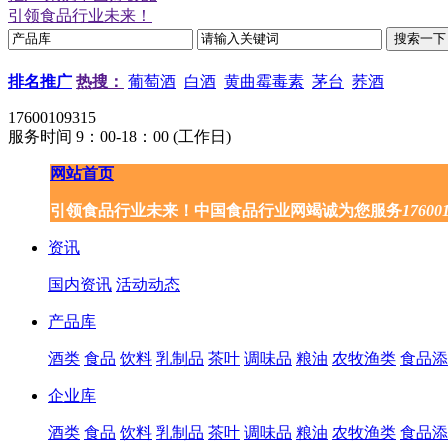
引领食品行业未来！
排名推广
热搜：
葡萄酒
白酒
黄曲霉毒素
茅台
荞酒
17600109315
服务时间 9：00-18：00 (工作日)
网站首页
引领食品行业未来！中国食品行业网竭诚为您服务
17600
资讯
国内资讯
活动动态
产品库
酒类
食品
饮料
乳制品
茶叶
调味品
粮油
农牧渔类
食品添
企业库
酒类
食品
饮料
乳制品
茶叶
调味品
粮油
农牧渔类
食品添