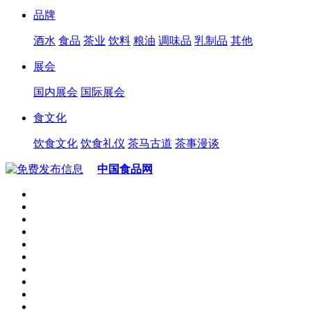
品牌
酒水
食品
茶业
饮料
粮油
调味品
乳制品
其他
展会
国内展会
国际展会
食文化
饮食文化
饮食礼仪
茶马古道
茶事漫谈
中国食品网